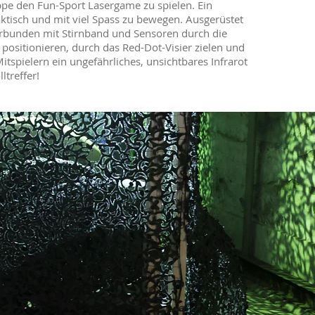
ppe den Fun-Sport Lasergame zu spielen. Ein
aktisch und mit viel Spass zu bewegen. Ausgerüstet
erbunden mit Stirnband und Sensoren durch die
 positionieren, durch das Red-Dot-Visier zielen und
spielern ein ungefährliches, unsichtbares Infrarot
ltreffer!