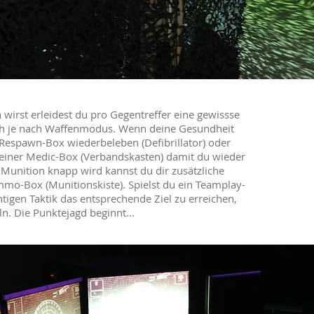
wirst erleidest du pro Gegentreffer eine gewissse
ich je nach Waffenmodus. Wenn deine Gesundheit
 Respawn-Box wiederbeleben (Defibrillator) oder
 einer Medic-Box (Verbandskasten) damit du wieder
unition knapp wird kannst du dir zusätzliche
mo-Box (Munitionskiste). Spielst du ein Teamplay-
tigen Taktik das entsprechende Ziel zu erreichen,
. Die Punktejagd beginnt...