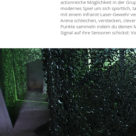
actionreiche Möglichkeit in der Gru
modernes Spiel um sich sportlich, t
mit einem Infrarot-Laser-Gewehr v
Arena schleichen, verstecken, clever
Punkte sammeln indem du deinen Mit
Signal auf ihre Sensoren schickst: Vol