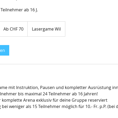
 Teilnehmer ab 16 J.
Ab
70
Ab CHF 70
Lasergame Wil
Schweizer
Franken
gen
ame mit Instruktion, Pausen und kompletter Ausrüstung in
ilnehmer bis maximal 24 Teilnehmer ab 16 Jahren!
r komplette Arena exklusiv für deine Gruppe reserviert
 bei weniger als 15 Teilnehmer möglich für 10.- Fr. p.P. (be