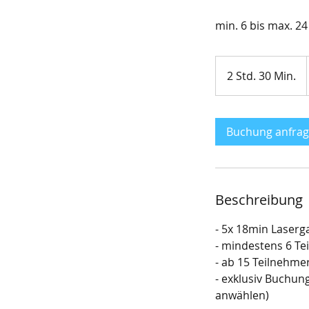
min. 6 bis max. 24
2 Std. 30 Min.
2
S
t
d
Buchung anfra
.
3
0
M
Beschreibung
i
n
- 5x 18min Laserg
.
- mindestens 6 Te
- ab 15 Teilnehme
- exklusiv Buchung